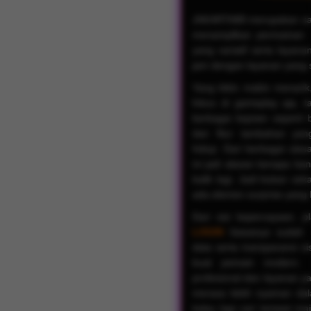
JAKARTA88 merupakan sala
menampilkan permainan p
yang variatif serta layanan
jam dengan layanan yang 
Yang bikin makin menari
fokus di gameplay aja, t
berbagai kejutan seperti 
dan fitur tambahan yan
hidup. Dari berbagai ulas
ini jadi alasan kenapa ba
balik lagi. Jadi bukan sek
ada elemen surprise yang bi
Dari sisi kepercayaan, p
LOGIN
biasanya sudah 
data serta transparansi si
buat pemain modern. 
profesional dan layanan y
merasa lebih nyaman dala
kalau lagi cari tempat m