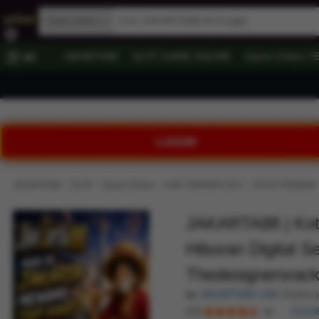
Game Online
JAKARTA88
SLOT GAME ONLINE
Game Online 
All
LOGIN
›
›
›
›
JAKARTA88
SLOT
Game Online
LINK TERPERCAYA
SITUS TERBAIK
JAKARTA88 | Ko
Hiburan Digital S
Thedesignersrac
by
JAKARTA88 LINK
(Author)
4.9
218,8