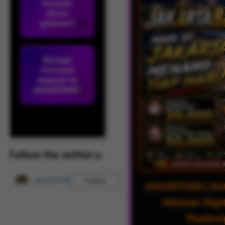
banyak
dicari
pemain?
Berapa
minimal
deposit di
JAKARTA88?
Follow the author
JAKARTA88
Follow
JAKARTA88 | Ko
Hiburan Digi
Thedesi