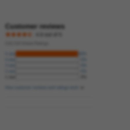
Customer reviews
4.9 out of 5
218.218 Global Ratings
5 star
99%
4 star
0%
3 star
0%
2 star
0%
1 star
0%
How customer reviews and ratings work