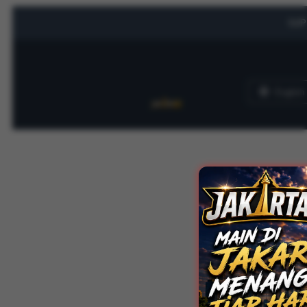
SUP
English